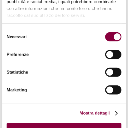
pubblicità e social media, i quali potrebbero combinarle
con altre informazioni che ha fornito loro o che hanno
Garage per le vostre Bici e officina
raccolto dal suo utilizzo dei loro servizi.
Selezione
Necessari
del
consenso
Piccola biblioteca a disposizione
Preferenze
Statistiche
Giardino e corte interna
Marketing
Mostra dettagli
Consigli e Sorrisi gratuiti