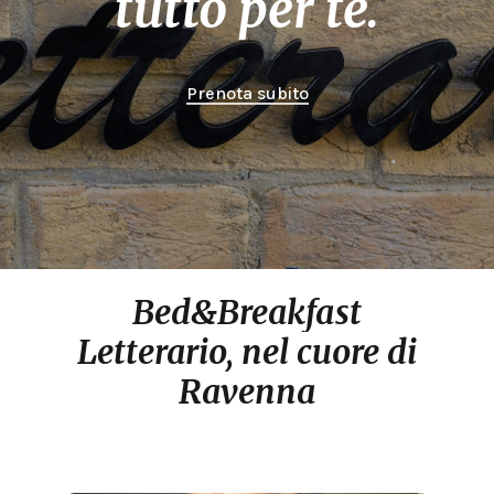
tutto
per
te.
Prenota subito
Bed&Breakfast
Letterario,
nel
cuore
di
Ravenna