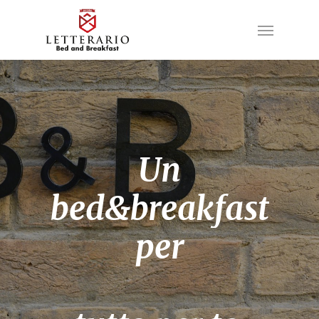
Skip
to
Menu
main
content
Un
bed&breakfast
per
vivere